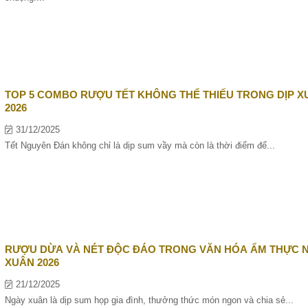
TOP 5 COMBO RƯỢU TẾT KHÔNG THỂ THIẾU TRONG DỊP X
2026
31/12/2025
Tết Nguyên Đán không chỉ là dịp sum vầy mà còn là thời điểm để...
RƯỢU DỪA VÀ NÉT ĐỘC ĐÁO TRONG VĂN HÓA ẨM THỰC 
XUÂN 2026
21/12/2025
Ngày xuân là dịp sum họp gia đình, thưởng thức món ngon và chia sẻ...