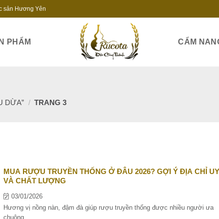
c sản Hương Yên
N PHẨM
CẨM NAN
U DỪA”
/
TRANG 3
MUA RƯỢU TRUYỀN THỐNG Ở ĐÂU 2026? GỢI Ý ĐỊA CHỈ UY
VÀ CHẤT LƯỢNG
03/01/2026
Hương vị nồng nàn, đậm đà giúp rượu truyền thống được nhiều người ưa
chuộng....