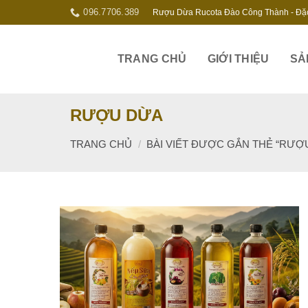
Skip
096.7706.389
Rượu Dừa Rucota Đào Công Thành - Đặ
to
content
TRANG CHỦ
GIỚI THIỆU
SẢ
RƯỢU DỪA
TRANG CHỦ
/
BÀI VIẾT ĐƯỢC GẮN THẺ “RƯỢ