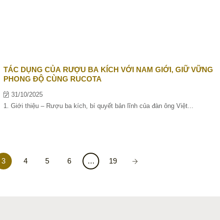
TÁC DỤNG CỦA RƯỢU BA KÍCH VỚI NAM GIỚI, GIỮ VỮNG
PHONG ĐỘ CÙNG RUCOTA
31/10/2025
1. Giới thiệu – Rượu ba kích, bí quyết bản lĩnh của đàn ông Việt...
3
4
5
6
…
19