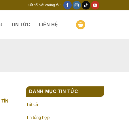
Kết nối với chúng tôi:
G
TIN TỨC
LIÊN HỆ
DANH MỤC TIN TỨC
 TÍN
Tất cả
Tin tổng hợp