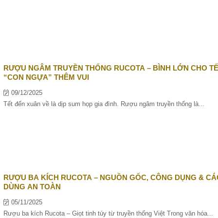
RƯỢU NGÂM TRUYỀN THỐNG RUCOTA – BÌNH LỚN CHO T
“CON NGỰA” THÊM VUI
09/12/2025
Tết đến xuân về là dịp sum họp gia đình. Rượu ngâm truyền thống là...
RƯỢU BA KÍCH RUCOTA – NGUỒN GỐC, CÔNG DỤNG & C
DÙNG AN TOÀN
05/11/2025
Rượu ba kích Rucota – Giọt tinh túy từ truyền thống Việt Trong văn hóa...