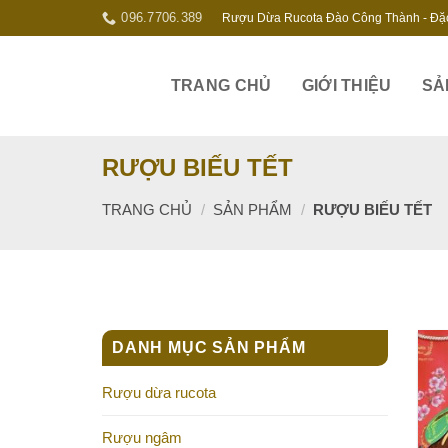
Skip
096.7706.389
Rượu Dừa Rucota Đào Công Thành - Đặ
to
content
TRANG CHỦ
GIỚI THIỆU
SẢ
RƯỢU BIẾU TẾT
TRANG CHỦ
/
SẢN PHẨM
/
RƯỢU BIẾU TẾT
DANH MỤC SẢN PHẨM
Rượu dừa rucota
Rượu ngâm