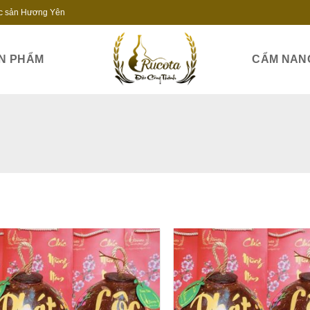
c sản Hương Yên
N PHẨM
CẨM NAN