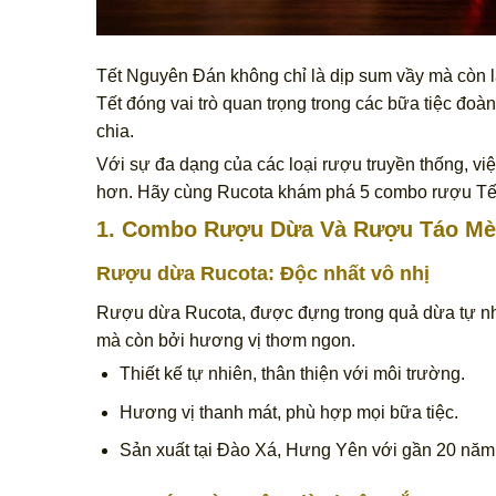
Tết Nguyên Đán không chỉ là dịp sum vầy mà còn l
Tết đóng vai trò quan trọng trong các bữa tiệc đoà
chia.
Với sự đa dạng của các loại rượu truyền thống, v
hơn. Hãy cùng Rucota khám phá 5 combo rượu Tết đ
1. Combo Rượu Dừa Và Rượu Táo Mè
Rượu dừa Rucota
: Độc nhất vô nhị
Rượu dừa Rucota, được đựng trong quả dừa tự nhiê
mà còn bởi hương vị thơm ngon.
Thiết kế tự nhiên, thân thiện với môi trường.
Hương vị thanh mát, phù hợp mọi bữa tiệc.
Sản xuất tại Đào Xá, Hưng Yên với gần 20 năm