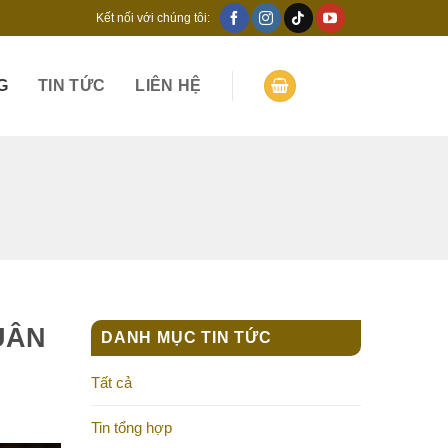
Kết nối với chúng tôi:
G
TIN TỨC
LIÊN HỆ
UÂN
DANH MỤC TIN TỨC
Tất cả
Tin tổng hợp