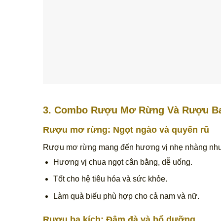
3. Combo Rượu Mơ Rừng Và Rượu Ba
Rượu mơ rừng
: Ngọt ngào và quyến rũ
Rượu mơ rừng mang đến hương vị nhẹ nhàng như
Hương vị chua ngọt cân bằng, dễ uống.
Tốt cho hệ tiêu hóa và sức khỏe.
Làm quà biếu phù hợp cho cả nam và nữ.
Rượu ba kích
: Đậm đà và bổ dưỡng