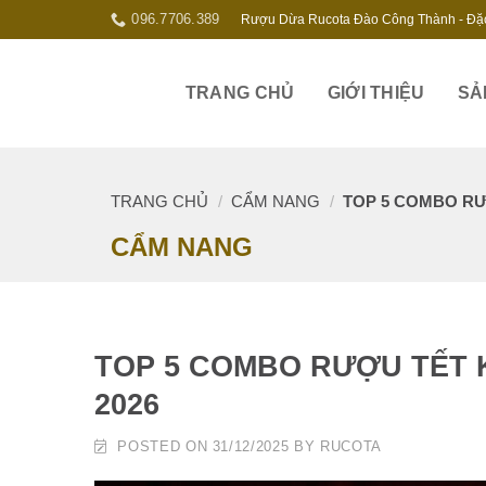
Skip
096.7706.389
Rượu Dừa Rucota Đào Công Thành - Đặ
to
content
TRANG CHỦ
GIỚI THIỆU
SẢ
TRANG CHỦ
/
CẨM NANG
/
TOP 5 COMBO RƯ
CẨM NANG
TOP 5 COMBO RƯỢU TẾT 
2026
POSTED ON
31/12/2025
BY
RUCOTA