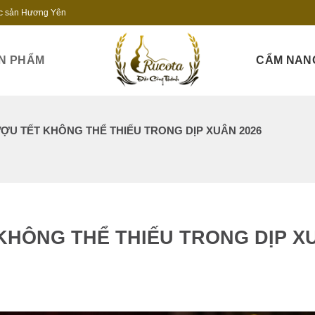
c sản Hương Yên
N PHẨM
CẨM NAN
ỢU TẾT KHÔNG THỂ THIẾU TRONG DỊP XUÂN 2026
KHÔNG THỂ THIẾU TRONG DỊP X