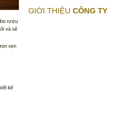
GIỚI THIỆU
CÔNG TY
mbo rượu
ối và sẻ
trọn vẹn
iết kế