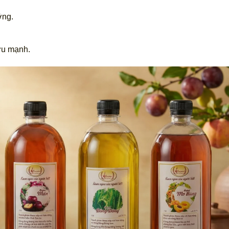
ỡng.
ợu mạnh.