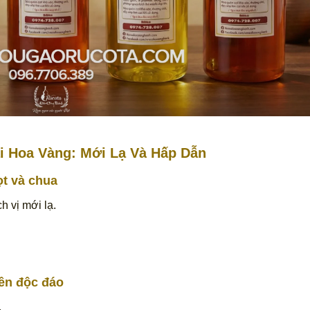
 Hoa Vàng: Mới Lạ Và Hấp Dẫn
ọt và chua
h vị mới lạ.
yền độc đáo
.