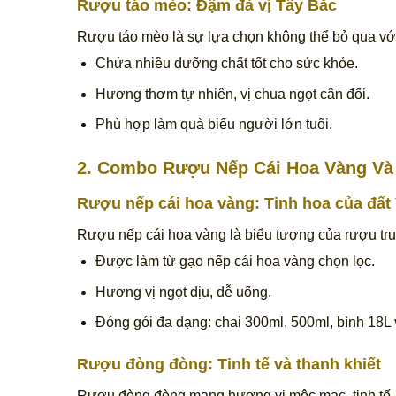
Rượu táo mèo
: Đậm đà vị Tây Bắc
Rượu táo mèo là sự lựa chọn không thể bỏ qua vớ
Chứa nhiều dưỡng chất tốt cho sức khỏe.
Hương thơm tự nhiên, vị chua ngọt cân đối.
Phù hợp làm quà biếu người lớn tuổi.
2. Combo Rượu Nếp Cái Hoa Vàng Và
Rượu nếp cái hoa vàng
: Tinh hoa của đất 
Rượu nếp cái hoa vàng là biểu tượng của rượu tr
Được làm từ gạo nếp cái hoa vàng chọn lọc.
Hương vị ngọt dịu, dễ uống.
Đóng gói đa dạng: chai 300ml, 500ml, bình 18L 
Rượu đòng đòng: Tinh tế và thanh khiết
Rượu đòng đòng mang hương vị mộc mạc, tinh tế.