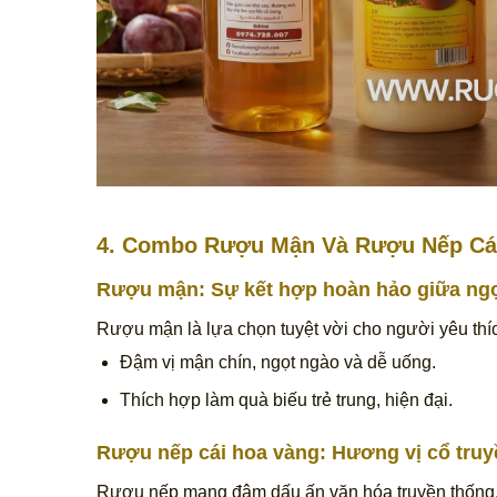
4. Combo Rượu Mận Và Rượu Nếp Cái
Rượu mận
: Sự kết hợp hoàn hảo giữa ng
Rượu mận là lựa chọn tuyệt vời cho người yêu thíc
Đậm vị mận chín, ngọt ngào và dễ uống.
Thích hợp làm quà biếu trẻ trung, hiện đại.
Rượu nếp cái hoa vàng
: Hương vị cổ tru
Rượu nếp mang đậm dấu ấn văn hóa truyền thống