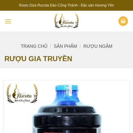
Skip
Rượu Dừa Rucota Đào Công Thành - Đặc sản Hương Yên
to
content
TRANG CHỦ
/
SẢN PHẨM
/
RƯỢU NGÂM
RƯỢU GIA TRUYỀN