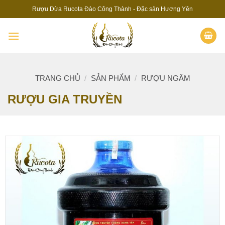
Skip
Rượu Dừa Rucota Đào Công Thành - Đặc sản Hương Yên
to
content
TRANG CHỦ
/
SẢN PHẨM
/
RƯỢU NGÂM
RƯỢU GIA TRUYỀN