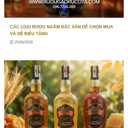
CÁC LOẠI RƯỢU NGÂM ĐẶC SẢN DỄ CHỌN MUA
VÀ DỄ BIẾU TẶNG
25/06/2026