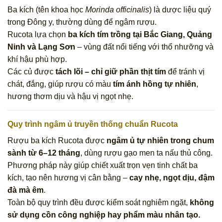
Ba kích (tên khoa học
Morinda officinalis
) là dược liệu quý
trong Đông y, thường dùng để ngâm rượu.
Rucota lựa chọn
ba kích tím trồng tại Bắc Giang, Quảng
Ninh và Lạng Sơn
– vùng đất nổi tiếng với thổ nhưỡng và
khí hậu phù hợp.
Các củ được
tách lõi – chỉ giữ phần thịt tím
để tránh vị
chát, đắng, giúp rượu có màu
tím ánh hồng tự nhiên
,
hương thơm dịu và hậu vị ngọt nhẹ.
Quy trình ngâm ủ truyền thống chuẩn Rucota
Rượu ba kích Rucota được
ngâm ủ tự nhiên trong chum
sành từ 6–12 tháng
, dùng rượu gạo men ta nấu thủ công.
Phương pháp này giúp chiết xuất trọn vẹn tinh chất ba
kích, tạo nên hương vị cân bằng –
cay nhẹ, ngọt dịu, đậm
đà mà êm
.
Toàn bộ quy trình đều được kiểm soát nghiêm ngặt,
không
sử dụng cồn công nghiệp hay phẩm màu nhân tạo.