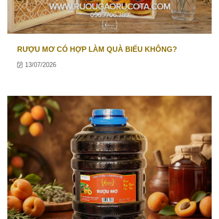
RƯỢU MƠ CÓ HỢP LÀM QUÀ BIẾU KHÔNG?
13/07/2026