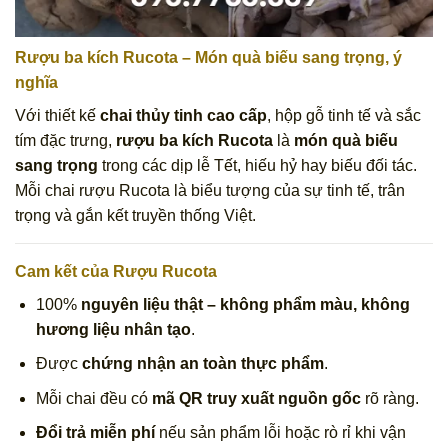
Rượu ba kích Rucota – Món quà biếu sang trọng, ý
nghĩa
Với thiết kế
chai thủy tinh cao cấp
, hộp gỗ tinh tế và sắc
tím đặc trưng,
rượu ba kích Rucota
là
món quà biếu
sang trọng
trong các dịp lễ Tết, hiếu hỷ hay biếu đối tác.
Mỗi chai rượu Rucota là biểu tượng của sự tinh tế, trân
trọng và gắn kết truyền thống Việt.
Cam kết của Rượu Rucota
100%
nguyên liệu thật – không phẩm màu, không
hương liệu nhân tạo
.
Được
chứng nhận an toàn thực phẩm
.
Mỗi chai đều có
mã QR truy xuất nguồn gốc
rõ ràng.
Đổi trả miễn phí
nếu sản phẩm lỗi hoặc rò rỉ khi vận