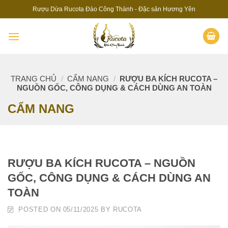
Skip
Rượu Dừa Rucota Đào Công Thành - Đặc sản Hương Yên
to
content
TRANG CHỦ
/
CẨM NANG
/
RƯỢU BA KÍCH RUCOTA –
NGUỒN GỐC, CÔNG DỤNG & CÁCH DÙNG AN TOÀN
CẨM NANG
RƯỢU BA KÍCH RUCOTA – NGUỒN
GỐC, CÔNG DỤNG & CÁCH DÙNG AN
TOÀN
POSTED ON
05/11/2025
BY
RUCOTA