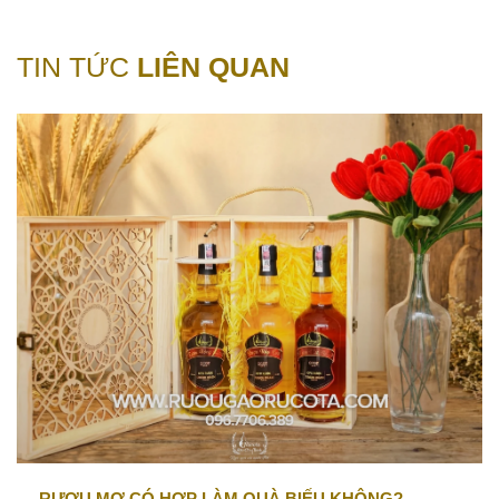
TIN TỨC
LIÊN QUAN
RƯỢU MƠ CÓ HỢP LÀM QUÀ BIẾU KHÔNG?