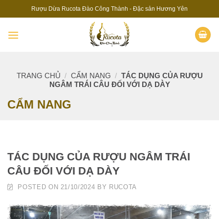
Skip
Rượu Dừa Rucota Đào Công Thành - Đặc sản Hương Yên
to
content
TRANG CHỦ
/
CẨM NANG
/
TÁC DỤNG CỦA RƯỢU
NGÂM TRÁI CÂU ĐỐI VỚI DẠ DÀY
CẨM NANG
TÁC DỤNG CỦA RƯỢU NGÂM TRÁI
CÂU ĐỐI VỚI DẠ DÀY
POSTED ON
21/10/2024
BY
RUCOTA