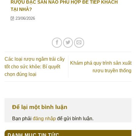
RƯỢU ĐẶC SẢN NÀO PHÙ HỢP ĐỂ TIẾP KHÁCH
TẠI NHÀ?
23/06/2026
Các loại rượu ngâm trái cây
Khám phá quy trình sản xuất
tốt cho sức khỏe: Bí quyết
rượu truyền thống
chọn đúng loại
Để lại một bình luận
Bạn phải
đăng nhập
để gửi bình luận.
DANH MỤC TIN TỨC