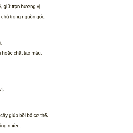
ỹ, giữ trọn hương vị.
 chú trọng nguồn gốc.
.
u hoặc chất tạo màu.
ị.
 cây giúp bồi bổ cơ thể.
ống nhiều.