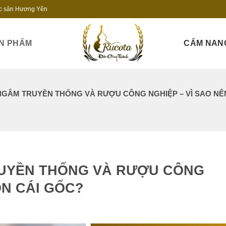
c sản Hương Yên
N PHẨM
CẨM NAN
GÂM TRUYỀN THỐNG VÀ RƯỢU CÔNG NGHIỆP – VÌ SAO NÊ
UYỀN THỐNG VÀ RƯỢU CÔNG
ỌN CÁI GỐC?