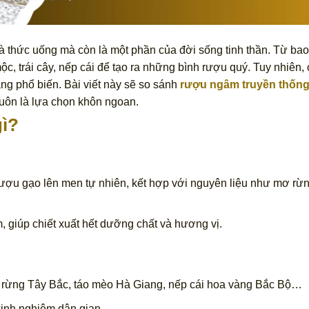
à thức uống mà còn là một phần của đời sống tinh thần. Từ bao
c, trái cây, nếp cái để tạo ra những bình rượu quý. Tuy nhiên,
àng phổ biến. Bài viết này sẽ so sánh
rượu ngâm truyền thốn
 luôn là lựa chọn khôn ngoan.
gì?
ợu gạo lên men tự nhiên, kết hợp với nguyên liệu như mơ rừn
, giúp chiết xuất hết dưỡng chất và hương vị.
 rừng Tây Bắc, táo mèo Hà Giang, nếp cái hoa vàng Bắc Bộ…
kinh nghiệm dân gian.