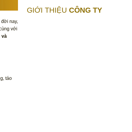
GIỚI THIỆU
CÔNG TY
 đời nay,
 cùng với
g
và
g, táo