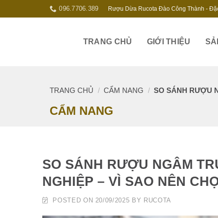
Skip
096.7706.389
Rượu Dừa Rucota Đào Công Thành - Đặ
to
content
TRANG CHỦ
GIỚI THIỆU
SẢ
TRANG CHỦ
/
CẨM NANG
/
SO SÁNH RƯỢU N
CẨM NANG
SO SÁNH RƯỢU NGÂM TR
NGHIỆP – VÌ SAO NÊN CH
POSTED ON
20/09/2025
BY
RUCOTA