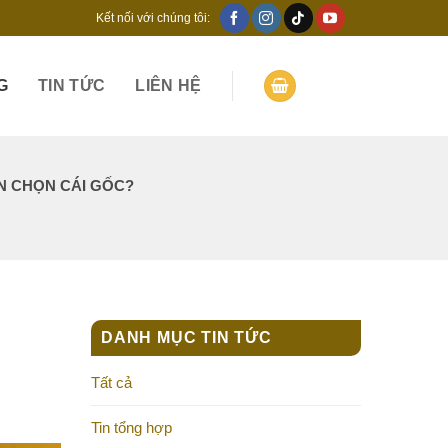
Kết nối với chúng tôi:
G
TIN TỨC
LIÊN HỆ
N CHỌN CÁI GỐC?
DANH MỤC TIN TỨC
Tất cả
Tin tổng hợp