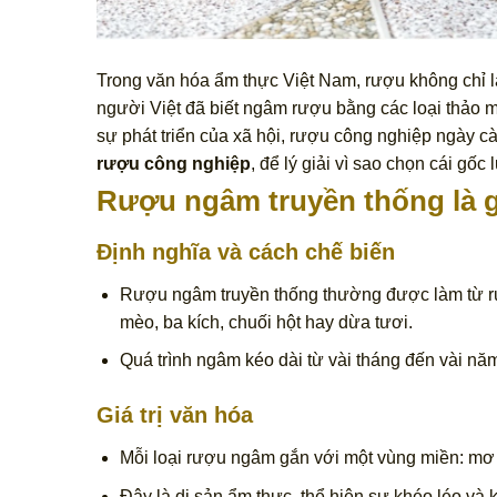
Trong văn hóa ẩm thực Việt Nam, rượu không chỉ l
người Việt đã biết ngâm rượu bằng các loại thảo mộ
sự phát triển của xã hội, rượu công nghiệp ngày c
rượu công nghiệp
, để lý giải vì sao chọn cái gốc
Rượu ngâm truyền thống là 
Định nghĩa và cách chế biến
Rượu ngâm truyền thống thường được làm từ rư
mèo, ba kích, chuối hột hay dừa tươi.
Quá trình ngâm kéo dài từ vài tháng đến vài năm
Giá trị văn hóa
Mỗi loại rượu ngâm gắn với một vùng miền: mơ
Đây là di sản ẩm thực, thể hiện sự khéo léo và 