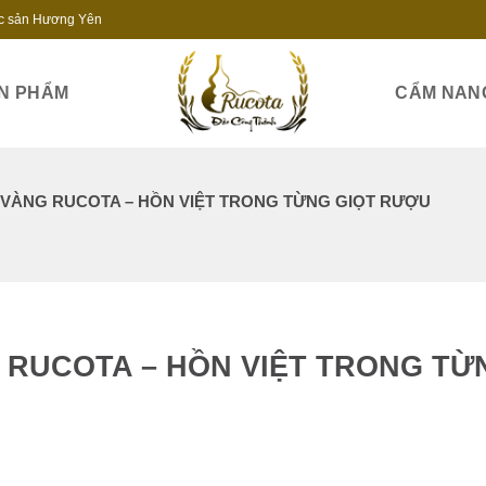
c sản Hương Yên
N PHẨM
CẨM NAN
VÀNG RUCOTA – HỒN VIỆT TRONG TỪNG GIỌT RƯỢU
 RUCOTA – HỒN VIỆT TRONG TỪ