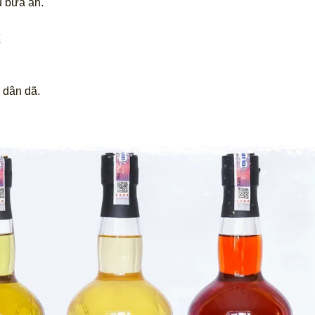
u bữa ăn.
t
 dân dã.