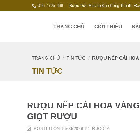
Skip
096.7706.389
Rượu Dừa Rucota Đào Công Thành - Đặ
to
content
TRANG CHỦ
GIỚI THIỆU
SẢ
TRANG CHỦ
/
TIN TỨC
/
RƯỢU NẾP CÁI HOA 
TIN TỨC
RƯỢU NẾP CÁI HOA VÀNG
GIỌT RƯỢU
POSTED ON
18/03/2026
BY
RUCOTA