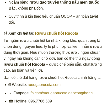
Ngâm bằng
rượu gạo truyền thống nấu men thuốc
Bắc
, không pha cồn.
Quy trình ủ kín theo tiêu chuẩn OCOP – an toàn tuyệt
đối.
🛒 Xem chi tiết tại:
Rượu chuối hột Rucota
Tự ngâm rượu chuối hột tại nhà không khó, quan trọng là
chọn đúng nguyên liệu, tỷ lệ phù hợp và kiên nhẫn ủ rượu
đúng thời gian. Nếu muốn thưởng thức rượu ngon chuẩn
vị ngay mà không cần chờ đợi, bạn có thể thử ngay dòng
rượu chuối hột Rucota
– được chế biến sẵn, chất lượng
cao, an toàn và tiện lợi.
Bạn có thể đặt hàng rượu chuối hột Rucota chính hãng tại:
🌐 Website:
ruougaorucota.com
📱 Fanpage:
fb.com/ruougaorucota.daocongthanh
☎ Hotline: 096.7706.389