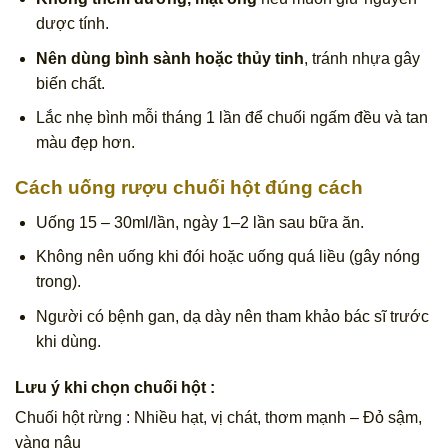
dược tính.
Nên dùng bình sành hoặc thủy tinh
, tránh nhựa gây
biến chất.
Lắc nhẹ bình mỗi tháng 1 lần để chuối ngấm đều và tan
màu đẹp hơn.
Cách uống rượu chuối hột đúng cách
Uống 15 – 30ml/lần, ngày 1–2 lần sau bữa ăn.
Không nên uống khi đói hoặc uống quá liều (gây nóng
trong).
Người có bệnh gan, dạ dày nên tham khảo bác sĩ trước
khi dùng.
Lưu ý khi chọn chuối hột :
Chuối hột rừng : Nhiều hạt, vị chát, thơm mạnh – Đỏ sậm,
vàng nâu