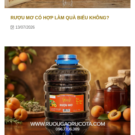
RƯỢU MƠ CÓ HỢP LÀM QUÀ BIẾU KHÔNG?
13/07/2026