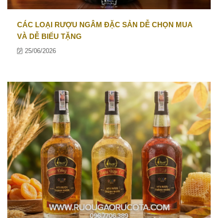
CÁC LOẠI RƯỢU NGÂM ĐẶC SẢN DỄ CHỌN MUA
VÀ DỄ BIẾU TẶNG
25/06/2026