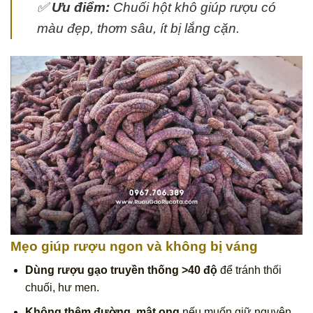
✅
Ưu điểm:
Chuối hột khô giúp rượu có
màu đẹp, thơm sâu, ít bị lắng cặn.
Mẹo giúp rượu ngon và không bị váng
Dùng rượu gạo truyền thống >40 độ
để tránh thối
chuối, hư men.
Không thêm đường, mật ong
nếu muốn giữ nguyên