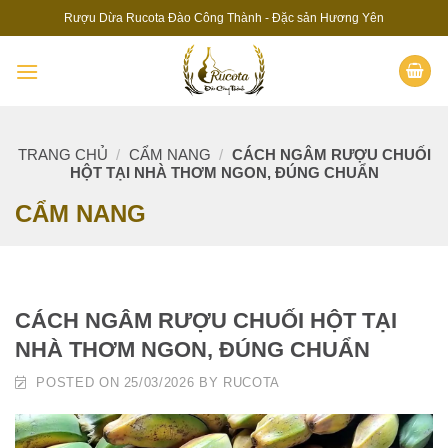
Skip
Rượu Dừa Rucota Đào Công Thành - Đặc sản Hương Yên
to
content
TRANG CHỦ
/
CẨM NANG
/
CÁCH NGÂM RƯỢU CHUỐI
HỘT TẠI NHÀ THƠM NGON, ĐÚNG CHUẨN
CẨM NANG
CÁCH NGÂM RƯỢU CHUỐI HỘT TẠI
NHÀ THƠM NGON, ĐÚNG CHUẨN
POSTED ON
25/03/2026
BY
RUCOTA