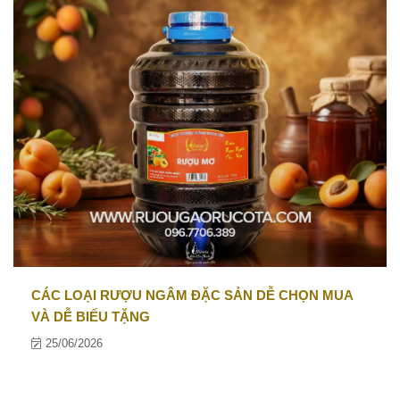
CÁC LOẠI RƯỢU NGÂM ĐẶC SẢN DỄ CHỌN MUA
VÀ DỄ BIẾU TẶNG
25/06/2026