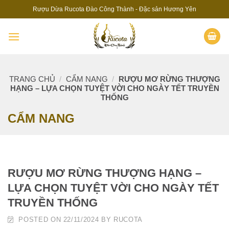
Skip
Rượu Dừa Rucota Đào Công Thành - Đặc sản Hương Yên
to
content
TRANG CHỦ
/
CẨM NANG
/
RƯỢU MƠ RỪNG THƯỢNG
HẠNG – LỰA CHỌN TUYỆT VỜI CHO NGÀY TẾT TRUYỀN
THỐNG
CẨM NANG
RƯỢU MƠ RỪNG THƯỢNG HẠNG –
LỰA CHỌN TUYỆT VỜI CHO NGÀY TẾT
TRUYỀN THỐNG
POSTED ON
22/11/2024
BY
RUCOTA