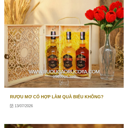
RƯỢU MƠ CÓ HỢP LÀM QUÀ BIẾU KHÔNG?
13/07/2026