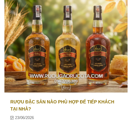
RƯỢU ĐẶC SẢN NÀO PHÙ HỢP ĐỂ TIẾP KHÁCH
TẠI NHÀ?
23/06/2026