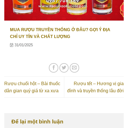
MUA RƯỢU TRUYỀN THỐNG Ở ĐÂU? GỢI Ý ĐỊA
CHỈ UY TÍN VÀ CHẤT LƯỢNG
31/01/2025
Rượu chuối hột – Bài thuốc
Rượu tết – Hương vị gia
dân gian quý giá từ xa xưa
đình và truyền thống lâu đời
Để lại một bình luận