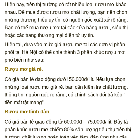
Hiện nay, trên thị trường có rất nhiều loại rượu mơ khác
nhau. Để mua được rượu mơ chất lượng, bạn nên chọn
những thương hiệu uy tín, có nguồn gốc xuất xứ rõ ràng.
Bạn có thể mua rượu mơ tại các cửa hàng rượu, siêu thị
hoặc các trang thương mại điện tử uy tín.
Hiện tại, dựa vào mức giá rượu mơ tại các đơn vị phân
phối tại Hà Nội có thể chia thành 3 phân khúc rượu mơ
phổ biến như sau:
Rượu mơ giá rẻ.
Có giá bán lẻ dao động dưới 50.000đ/ lít. Nếu lựa chọn
những loại rượu mơ giá rẻ, bạn cần kiểm tra chất lượng,
thông tin, nguồn gốc rõ ràng, có chính sách đổi trả kẻo ”
tiền mất tật mang”.
Rượu mơ bình dân
.
Có giá bán lẻ giao động từ 60.000đ – 75.000đ/ lít. Đây là
phân khúc rượu mơ chiếm 80% sản lượng tiêu thụ trên thị
trường, chất lượng hoàn toàn yên tâm, đáp ứng nhu cầu