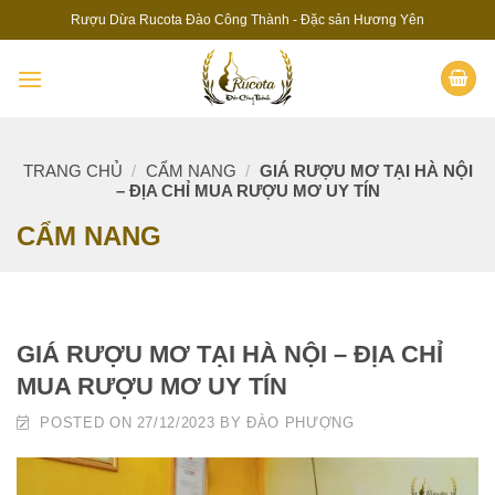
Skip
Rượu Dừa Rucota Đào Công Thành - Đặc sản Hương Yên
to
content
TRANG CHỦ
/
CẨM NANG
/
GIÁ RƯỢU MƠ TẠI HÀ NỘI
– ĐỊA CHỈ MUA RƯỢU MƠ UY TÍN
CẨM NANG
GIÁ RƯỢU MƠ TẠI HÀ NỘI – ĐỊA CHỈ
MUA RƯỢU MƠ UY TÍN
POSTED ON
27/12/2023
BY
ĐÀO PHƯỢNG