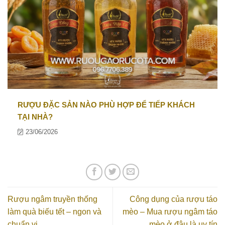
RƯỢU ĐẶC SẢN NÀO PHÙ HỢP ĐỂ TIẾP KHÁCH
TẠI NHÀ?
23/06/2026
Rượu ngâm truyền thống
Công dụng của rượu táo
làm quà biếu tết – ngon và
mèo – Mua rượu ngâm táo
chuẩn vị
mèo ở đâu là uy tín