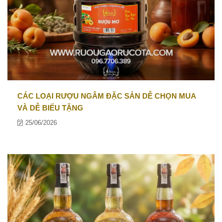
CÁC LOẠI RƯỢU NGÂM ĐẶC SẢN DỄ CHỌN MUA
VÀ DỄ BIẾU TẶNG
25/06/2026