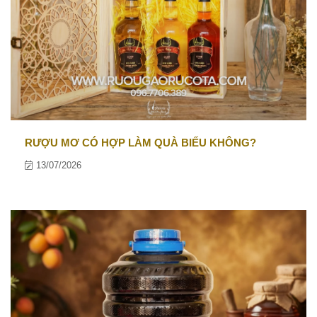
RƯỢU MƠ CÓ HỢP LÀM QUÀ BIẾU KHÔNG?
13/07/2026