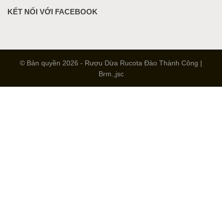
KẾT NỐI VỚI FACEBOOK
© Bản quyền 2026 - Rượu Dừa Rucota Đào Thành Công |
Brm.,jsc