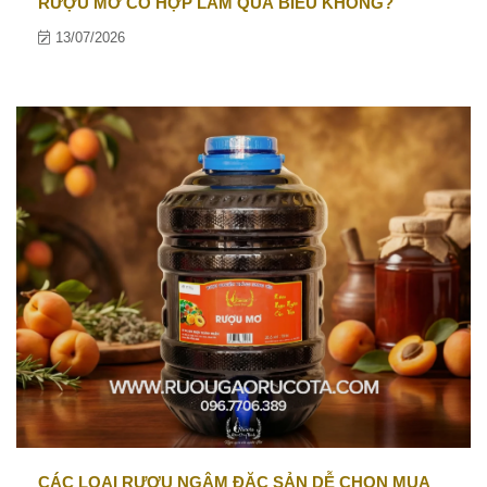
RƯỢU MƠ CÓ HỢP LÀM QUÀ BIẾU KHÔNG?
13/07/2026
CÁC LOẠI RƯỢU NGÂM ĐẶC SẢN DỄ CHỌN MUA