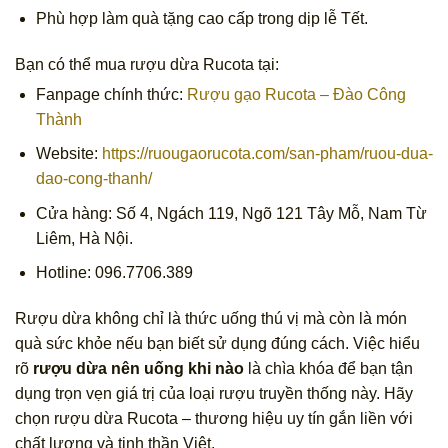
Phù hợp làm quà tặng cao cấp trong dịp lễ Tết.
Bạn có thể mua rượu dừa Rucota tại:
Fanpage chính thức:
Rượu gạo Rucota – Đào Công
Thành
Website:
https://ruougaorucota.com/san-pham/ruou-dua-
dao-cong-thanh/
Cửa hàng: Số 4, Ngách 119, Ngõ 121 Tây Mỗ, Nam Từ
Liêm, Hà Nội.
Hotline: 096.7706.389
Rượu dừa không chỉ là thức uống thú vị mà còn là món
quà sức khỏe nếu bạn biết sử dụng đúng cách. Việc hiểu
rõ
rượu dừa nên uống khi nào
là chìa khóa để bạn tận
dụng trọn vẹn giá trị của loại rượu truyền thống này. Hãy
chọn rượu dừa Rucota – thương hiệu uy tín gắn liền với
chất lượng và tinh thần Việt.