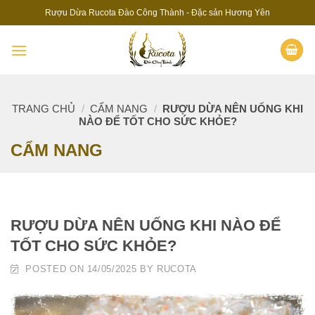
Skip
Rượu Dừa Rucota Đào Công Thành - Đặc sản Hương Yên
to
content
TRANG CHỦ
/
CẨM NANG
/
RƯỢU DỪA NÊN UỐNG KHI
NÀO ĐỂ TỐT CHO SỨC KHỎE?
CẨM NANG
RƯỢU DỪA NÊN UỐNG KHI NÀO ĐỂ
TỐT CHO SỨC KHỎE?
POSTED ON
14/05/2025
BY
RUCOTA