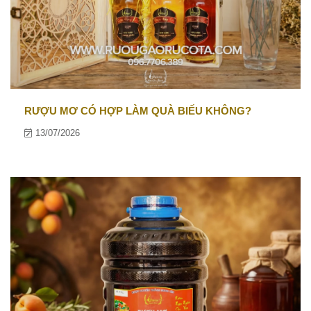
RƯỢU MƠ CÓ HỢP LÀM QUÀ BIẾU KHÔNG?
13/07/2026