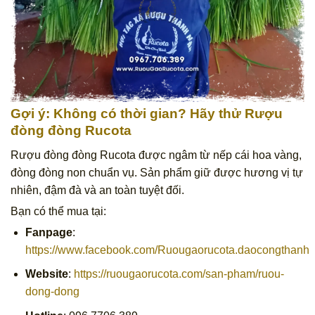
Gợi ý: Không có thời gian? Hãy thử
Rượu
đòng đòng Rucota
Rượu đòng đòng Rucota được ngâm từ nếp cái hoa vàng,
đòng đòng non chuẩn vụ. Sản phẩm giữ được hương vị tự
nhiên, đậm đà và an toàn tuyệt đối.
Bạn có thể mua tại:
Fanpage
:
https://www.facebook.com/Ruougaorucota.daocongthanh
Website
:
https://ruougaorucota.com/san-pham/ruou-
dong-dong