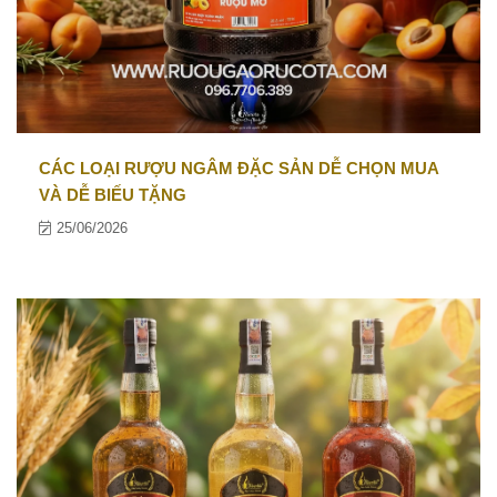
CÁC LOẠI RƯỢU NGÂM ĐẶC SẢN DỄ CHỌN MUA
VÀ DỄ BIẾU TẶNG
25/06/2026