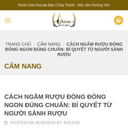
Skip
Rượu Dừa Rucota Đào Công Thành - Đặc sản Hương Yên
to
content
TRANG CHỦ
/
CẨM NANG
/
CÁCH NGÂM RƯỢU ĐÒNG
ĐÒNG NGON ĐÚNG CHUẨN: BÍ QUYẾT TỪ NGƯỜI SÀNH
RƯỢU
CẨM NANG
CÁCH NGÂM RƯỢU ĐÒNG ĐÒNG
NGON ĐÚNG CHUẨN: BÍ QUYẾT TỪ
NGƯỜI SÀNH RƯỢU
POSTED ON
26/05/2025
BY
RUCOTA