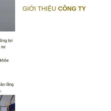
GIỚI THIỆU
CÔNG TY
hững lợi
i sự
 khỏe
bảo rằng
.