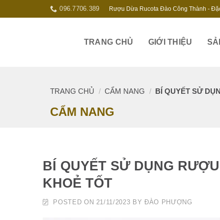
Skip
096.7706.389
Rượu Dừa Rucota Đào Công Thành - Đặ
to
content
TRANG CHỦ
GIỚI THIỆU
SẢ
TRANG CHỦ
/
CẨM NANG
/
BÍ QUYẾT SỬ DỤ
CẨM NANG
BÍ QUYẾT SỬ DỤNG RƯỢU
KHOẺ TỐT
POSTED ON
21/11/2023
BY
ĐÀO PHƯỢNG