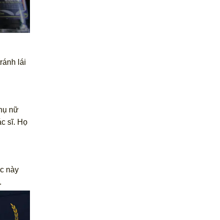
ránh lái
hụ nữ
c sĩ. Họ
ệc này
.