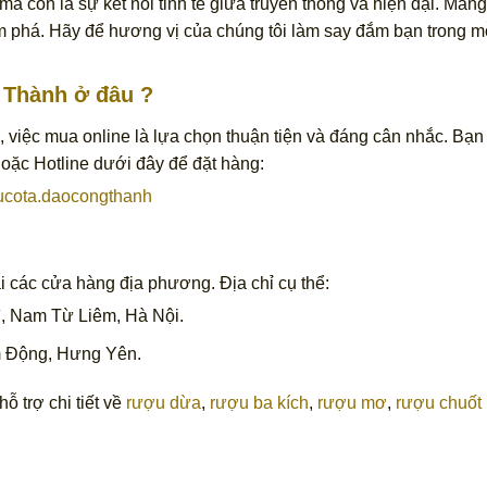
mà còn là sự kết nối tinh tế giữa truyền thống và hiện đại. Man
 phá. Hãy để hương vị của chúng tôi làm say đắm bạn trong mỗ
 Thành ở đâu ?
, việc mua online là lựa chọn thuận tiện và đáng cân nhắc. Bạn
hoặc Hotline dưới đây để đặt hàng:
ucota.daocongthanh
i các cửa hàng địa phương. Địa chỉ cụ thể:
ì, Nam Từ Liêm, Hà Nội.
 Động, Hưng Yên.
ỗ trợ chi tiết về
rượu dừa
,
rượu ba kích
,
rượu mơ
,
rượu chuốt 