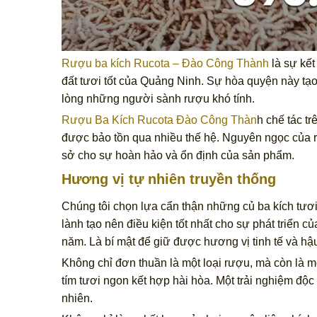
Rượu ba kích Rucota – Đào Công Thành
là sự kết
đất tươi tốt của Quảng Ninh. Sự hòa quyện này tạ
lòng những người sành rượu khó tính.
Rượu Ba Kích Rucota Đào Công Thàn
h chế tác t
được bảo tồn qua nhiều thế hệ. Nguyên ngọc của 
sở cho sự hoàn hảo và ổn định của sản phẩm.
Hương vị tự nhiên truyền thống
Chúng tôi chọn lựa cẩn thận những củ ba kích tươi
lành tạo nên điều kiện tốt nhất cho sự phát triển c
năm. Là bí mật để giữ được hương vị tinh tế và hậ
Không chỉ đơn thuần là một loại rượu, mà còn là mộ
tím tươi ngon kết hợp hài hòa. Một trải nghiệm độ
nhiên.