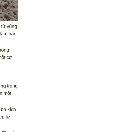
n từ vùng
làm hài
thống
một cơ
ờng trong
ơn một
 ba kích
ẹp tự