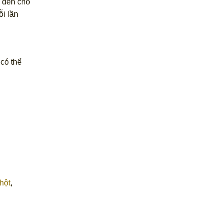
g đến cho
i lần
 có thể
hột
,