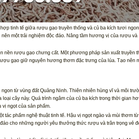
 hợp tinh tế giữa rượu gạo truyền thống và củ ba kích tươi ngo
o nên một trải nghiệm độc đáo. Nâng tầm hương vị của rượu và 
rên nền rượu gạo chưng cất. Một phương pháp sản xuất truyền 
rượu gạo giữ nguyên hương thơm đặc trưng của lúa. Tạo nên 
 ngon từ vùng đất Quảng Ninh. Thiên nhiên hùng vĩ và môi trư
ủa loại cây này. Quá trình ngâm của củ ba kích trong thời gian h
u vị ngọt của sản phẩm.
t tác phẩm nghệ thuật tinh tế. Hậu vị ngọt ngào và mùi thơm từ
c đáo cho những người yêu thưởng thức rượu và trân trọng vẻ đ