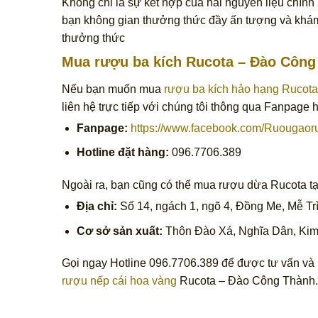
Không chỉ là sự kết hợp của hai nguyên liệu chính 
bạn không gian thưởng thức đầy ấn tượng và khám
thưởng thức
Mua rượu ba kích Rucota – Đào Công
Nếu bạn muốn mua
rượu ba kích hảo hạng Rucota
liên hệ trực tiếp với chúng tôi thông qua Fanpage 
Fanpage:
https://www.facebook.com/Ruougaor
Hotline đặt hàng:
096.7706.389
Ngoài ra, bạn cũng có thể mua rượu dừa Rucota tạ
Địa chỉ:
Số 14, ngách 1, ngõ 4, Đồng Me, Mễ Tr
Cơ sở sản xuất:
Thôn Đào Xá, Nghĩa Dân, Kim
Gọi ngay Hotline 096.7706.389 để được tư vấn và h
rượu nếp cái hoa vàng
Rucota – Đào Công Thành.