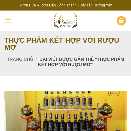
Skip
Rượu Dừa Rucota Đào Công Thành - Đặc sản Hương Yên
to
content
THỰC PHẨM KẾT HỢP VỚI RƯỢU
MƠ
TRANG CHỦ
/
BÀI VIẾT ĐƯỢC GẮN THẺ “THỰC PHẨM
KẾT HỢP VỚI RƯỢU MƠ”