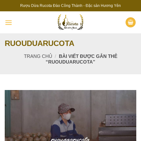
Skip
Rượu Dừa Rucota Đào Công Thành - Đặc sản Hương Yên
to
content
RUOUDUARUCOTA
TRANG CHỦ
/
BÀI VIẾT ĐƯỢC GẮN THẺ
“RUOUDUARUCOTA”