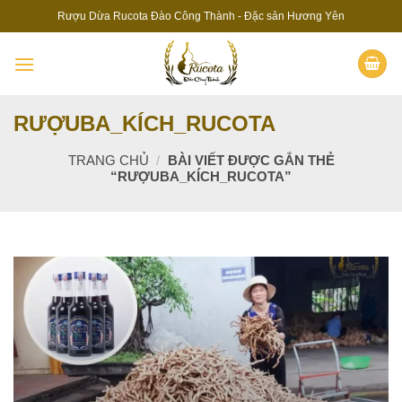
Skip
Rượu Dừa Rucota Đào Công Thành - Đặc sản Hương Yên
to
content
RƯỢUBA_KÍCH_RUCOTA
TRANG CHỦ
/
BÀI VIẾT ĐƯỢC GẮN THẺ
“RƯỢUBA_KÍCH_RUCOTA”