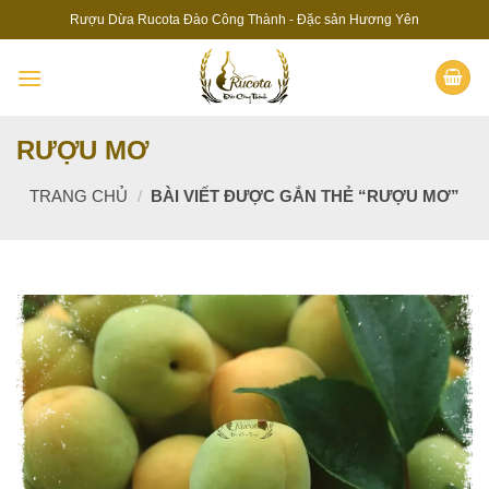
Skip
Rượu Dừa Rucota Đào Công Thành - Đặc sản Hương Yên
to
content
RƯỢU MƠ
TRANG CHỦ
/
BÀI VIẾT ĐƯỢC GẮN THẺ “RƯỢU MƠ”