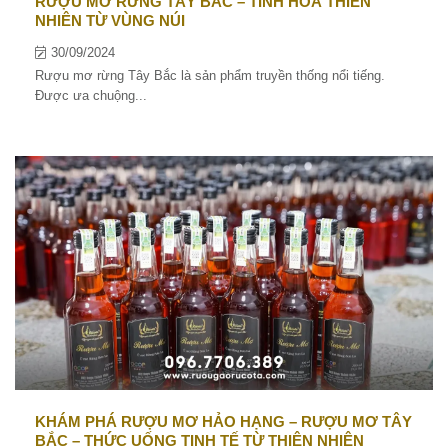
RƯỢU MƠ RỪNG TÂY BẮC – TINH HOA THIÊN
NHIÊN TỪ VÙNG NÚI
30/09/2024
Rượu mơ rừng Tây Bắc là sản phẩm truyền thống nổi tiếng.
Được ưa chuộng...
KHÁM PHÁ RƯỢU MƠ HẢO HẠNG – RƯỢU MƠ TÂY
BẮC – THỨC UỐNG TINH TẾ TỪ THIÊN NHIÊN