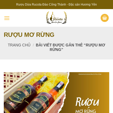
Skip
Rượu Dừa Rucota Đào Công Thành - Đặc sản Hương Yên
to
content
RƯỢU MƠ RỪNG
TRANG CHỦ
/
BÀI VIẾT ĐƯỢC GẮN THẺ “RƯỢU MƠ
RỪNG”