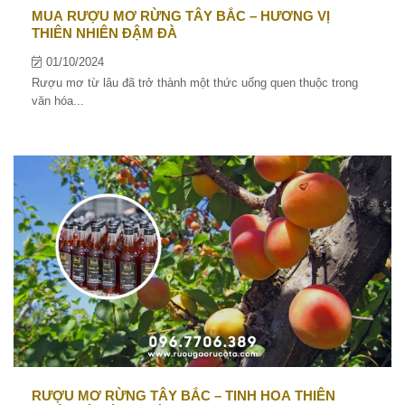
MUA RƯỢU MƠ RỪNG TÂY BẮC – HƯƠNG VỊ
THIÊN NHIÊN ĐẬM ĐÀ
01/10/2024
Rượu mơ từ lâu đã trở thành một thức uống quen thuộc trong
văn hóa...
RƯỢU MƠ RỪNG TÂY BẮC – TINH HOA THIÊN