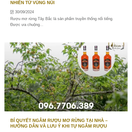
NHIÊN TỪ VÙNG NÚI
30/09/2024
Rượu mơ rừng Tây Bắc là sản phẩm truyền thống nổi tiếng.
Được ưa chuộng...
BÍ QUYẾT NGÂM RƯỢU MƠ RỪNG TẠI NHÀ –
HƯỚNG DẪN VÀ LƯU Ý KHI TỰ NGÂM RƯỢU