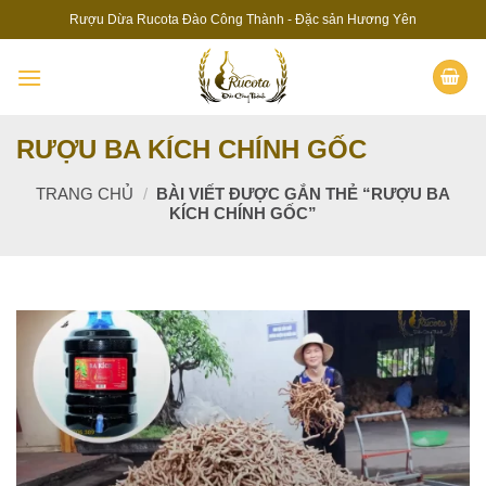
Skip
Rượu Dừa Rucota Đào Công Thành - Đặc sản Hương Yên
to
content
RƯỢU BA KÍCH CHÍNH GỐC
TRANG CHỦ
/
BÀI VIẾT ĐƯỢC GẮN THẺ “RƯỢU BA
KÍCH CHÍNH GỐC”