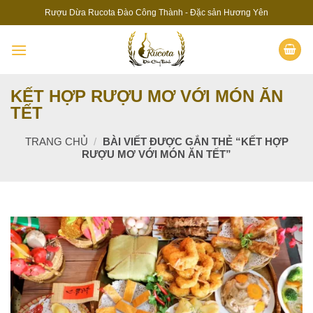
Skip
Rượu Dừa Rucota Đào Công Thành - Đặc sản Hương Yên
to
content
KẾT HỢP RƯỢU MƠ VỚI MÓN ĂN
TẾT
TRANG CHỦ
/
BÀI VIẾT ĐƯỢC GẮN THẺ “KẾT HỢP
RƯỢU MƠ VỚI MÓN ĂN TẾT”