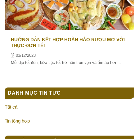
HƯỚNG DẪN KẾT HỢP HOÀN HẢO RƯỢU MƠ VỚI
THỰC ĐƠN TẾT
03/12/2023
Mỗi dịp tết đến, bữa tiệc tết trở nên trọn vẹn và ấm áp hơn...
DANH MỤC TIN TỨC
Tất cả
Tin tổng hợp