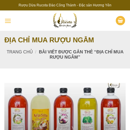
Skip
Rượu Dừa Rucota Đào Công Thành - Đặc sản Hương Yên
to
content
ĐỊA CHỈ MUA RƯỢU NGÂM
TRANG CHỦ
/
BÀI VIẾT ĐƯỢC GẮN THẺ “ĐỊA CHỈ MUA
RƯỢU NGÂM”