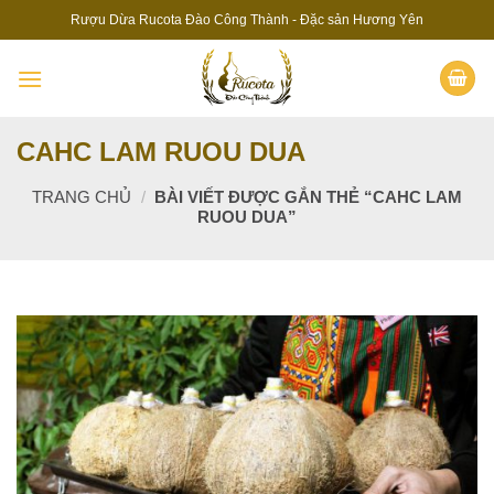
Skip
Rượu Dừa Rucota Đào Công Thành - Đặc sản Hương Yên
to
content
CAHC LAM RUOU DUA
TRANG CHỦ
/
BÀI VIẾT ĐƯỢC GẮN THẺ “CAHC LAM
RUOU DUA”