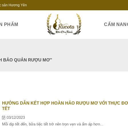
c sản Hương Yên
N PHẨM
CẨM NAN
CH BẢO QUẢN RƯỢU MƠ”
HƯỚNG DẪN KẾT HỢP HOÀN HẢO RƯỢU MƠ VỚI THỰC Đ
TẾT
03/12/2023
Mỗi dịp tết đến, bữa tiệc tết trở nên trọn vẹn và ấm áp hơn...