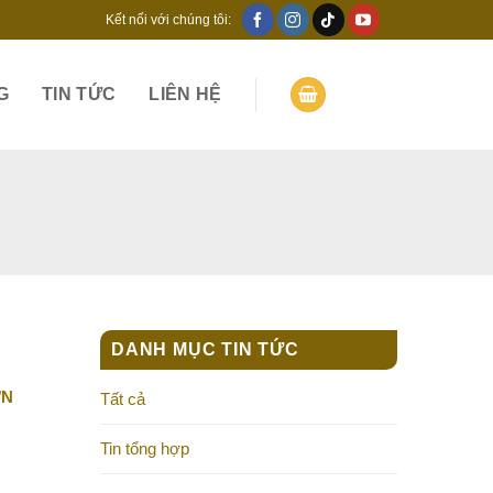
Kết nối với chúng tôi:
G
TIN TỨC
LIÊN HỆ
DANH MỤC TIN TỨC
ƠN
Tất cả
Tin tổng hợp