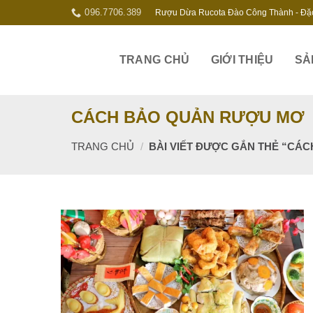
Skip
096.7706.389
Rượu Dừa Rucota Đào Công Thành - Đặ
to
content
TRANG CHỦ
GIỚI THIỆU
SẢ
CÁCH BẢO QUẢN RƯỢU MƠ
TRANG CHỦ
/
BÀI VIẾT ĐƯỢC GẮN THẺ “CÁ