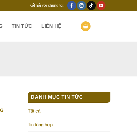
Kết nối với chúng tôi:
G
TIN TỨC
LIÊN HỆ
DANH MỤC TIN TỨC
NG
Tất cả
Tin tổng hợp