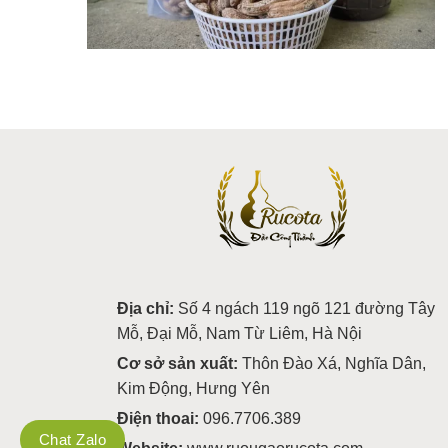
Địa chỉ:
Số 4 ngách 119 ngõ 121 đường Tây
Mỗ, Đại Mỗ, Nam Từ Liêm, Hà Nội
Cơ sở sản xuất:
Thôn Đào Xá, Nghĩa Dân,
Kim Động, Hưng Yên
Điện thoai:
096.7706.389
Chat Zalo