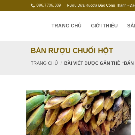
Skip
096.7706.389
Rượu Dừa Rucota Đào Công Thành - Đặ
to
content
TRANG CHỦ
GIỚI THIỆU
SẢ
BÁN RƯỢU CHUỐI HỘT
TRANG CHỦ
/
BÀI VIẾT ĐƯỢC GẮN THẺ “BÁN