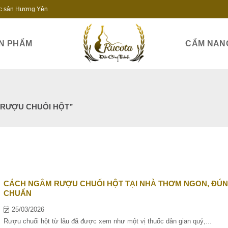
c sản Hương Yên
N PHẨM
CẨM NAN
 RƯỢU CHUỐI HỘT”
CÁCH NGÂM RƯỢU CHUỐI HỘT TẠI NHÀ THƠM NGON, ĐÚ
CHUẨN
25/03/2026
Rượu chuối hột từ lâu đã được xem như một vị thuốc dân gian quý,...