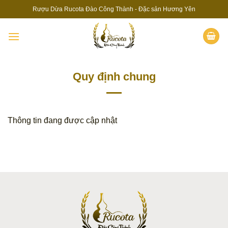
Skip
Rượu Dừa Rucota Đào Công Thành - Đặc sản Hương Yên
to
content
Quy định chung
Thông tin đang được cập nhật